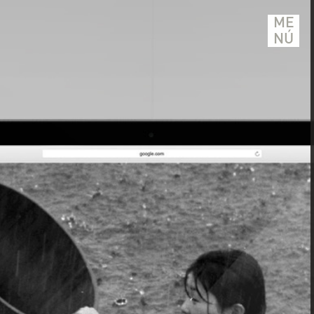
ME
NÚ