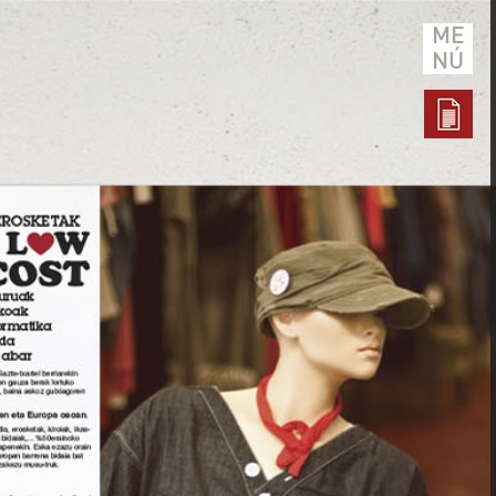
ME
NÚ