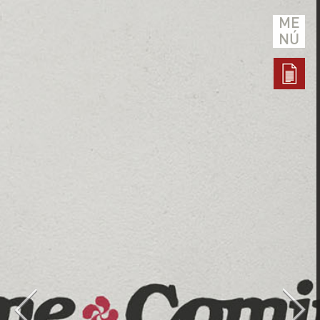
ME
NÚ