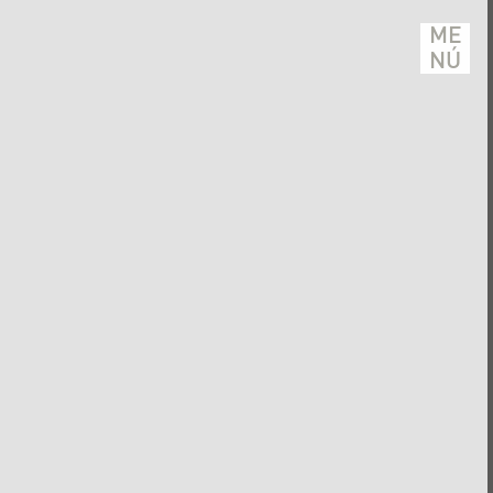
ME
NÚ