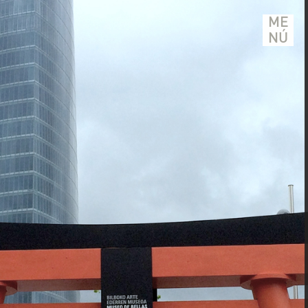
ME
NÚ