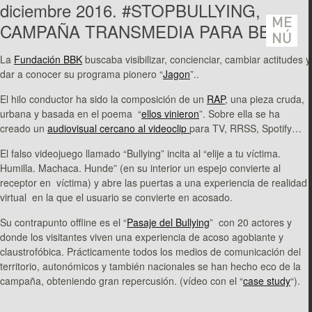
diciembre 2016. #STOPBULLYING,
ME
CAMPAÑA TRANSMEDIA PARA BBK.
NÚ
La
Fundación BBK
buscaba visibilizar, concienciar, cambiar actitudes y
dar a conocer su programa pionero “
Jagon
”..
El hilo conductor ha sido la composición de un
RAP
, una pieza cruda,
urbana y basada en el poema “
ellos vinieron
”. Sobre ella se ha
creado un
audiovisual cercano al videoclip
para TV, RRSS, Spotify…
El falso videojuego llamado “Bullying” incita al “elije a tu víctima.
Humilla. Machaca. Hunde” (en su interior un espejo convierte al
receptor en víctima) y abre las puertas a una experiencia de realidad
virtual en la que el usuario se convierte en acosado.
Su contrapunto offline es el “
Pasaje del Bullying
” con 20 actores y
donde los visitantes viven una experiencia de acoso agobiante y
claustrofóbica. Prácticamente todos los medios de comunicación del
territorio, autonómicos y también nacionales se han hecho eco de la
campaña, obteniendo gran repercusión. (vídeo con el “
case study
“).