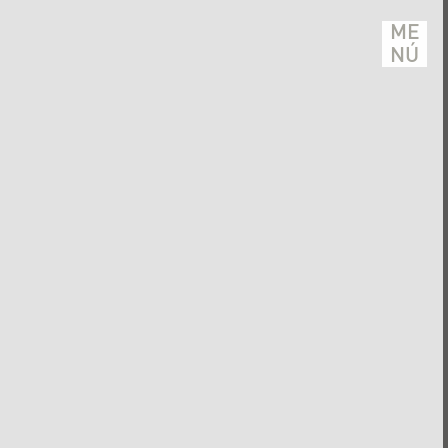
ME
NÚ