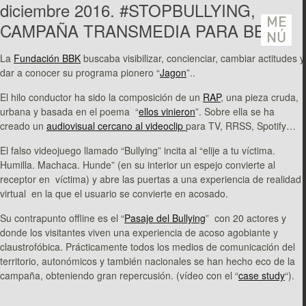
diciembre 2016. #STOPBULLYING,
ME
CAMPAÑA TRANSMEDIA PARA BBK.
NÚ
La
Fundación BBK
buscaba visibilizar, concienciar, cambiar actitudes y
dar a conocer su programa pionero “
Jagon
”..
El hilo conductor ha sido la composición de un
RAP
, una pieza cruda,
urbana y basada en el poema “
ellos vinieron
”. Sobre ella se ha
creado un
audiovisual cercano al videoclip
para TV, RRSS, Spotify…
El falso videojuego llamado “Bullying” incita al “elije a tu víctima.
Humilla. Machaca. Hunde” (en su interior un espejo convierte al
receptor en víctima) y abre las puertas a una experiencia de realidad
virtual en la que el usuario se convierte en acosado.
Su contrapunto offline es el “
Pasaje del Bullying
” con 20 actores y
donde los visitantes viven una experiencia de acoso agobiante y
claustrofóbica. Prácticamente todos los medios de comunicación del
territorio, autonómicos y también nacionales se han hecho eco de la
campaña, obteniendo gran repercusión. (vídeo con el “
case study
“).